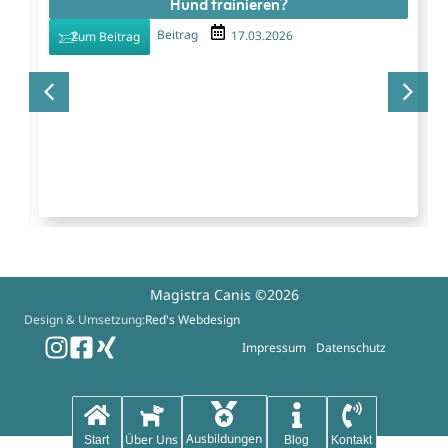
Hund trainieren?
Beitrag
17.03.2026
Zum Beitrag
Magistra Canis ©2026
Design & Umsetzung:
Red's Webdesign
Impressum
Datenschutz
Ausbildungen
Über Uns
Start
Blog
Kontakt