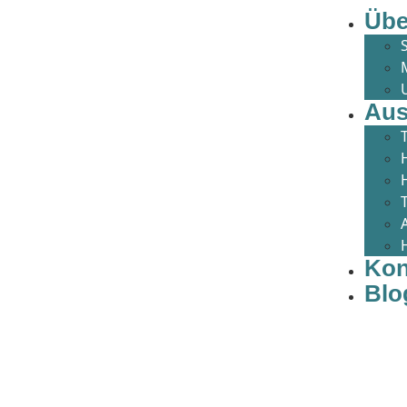
Übe
Aus
Kon
Blo