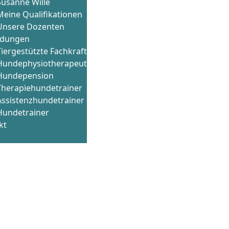
Susanne Wille
Meine Qualifikationen
Unsere Dozenten
ldungen
Tiergestützte Fachkraft
Hundephysiotherapeut
Hundepension
Therapiehundetrainer
Assistenzhundetrainer
Hundetrainer
kt