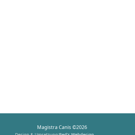
Magistra Canis ©2026
Design & Umsetzung:
Red's Webdesign