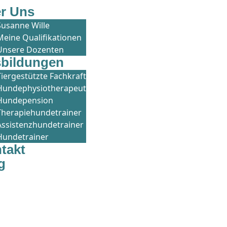
r Uns
Susanne Wille
Meine Qualifikationen
Unsere Dozenten
bildungen
Tiergestützte Fachkraft
Hundephysiotherapeut
Hundepension
Therapiehundetrainer
Assistenzhundetrainer
Hundetrainer
takt
g