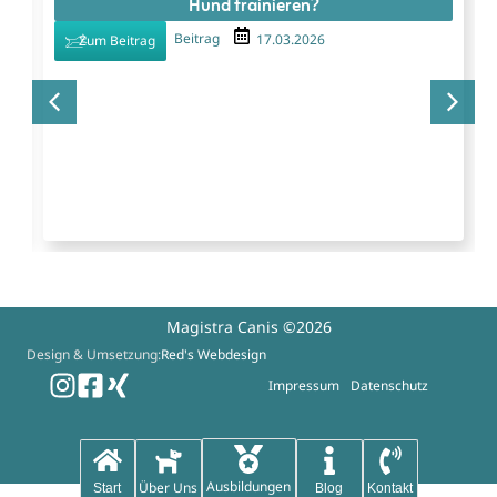
Hund trainieren?
Beitrag
17.03.2026
Zum Beitrag
Magistra Canis ©2026
Design & Umsetzung:
Red's Webdesign
Impressum
Datenschutz
Ausbildungen
Über Uns
Start
Blog
Kontakt